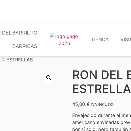
 DEL BARRILITO
TIENDA
VIS
BARRICAS
O 2 ESTRELLAS
RON DEL 
ESTRELL
45,00
€
IVA INCUIDO
Envejecido durante al men
americano envinadas previ
por sí solo, pero también 